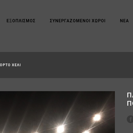
ΕΞΟΠΛΙΣΜΌΣ
ΣΥΝΕΡΓΑΖΌΜΕΝΟΙ ΧΏΡΟΙ
ΝΈΑ
ΟΡΤΟ ΧΕΛΙ
Π
Π