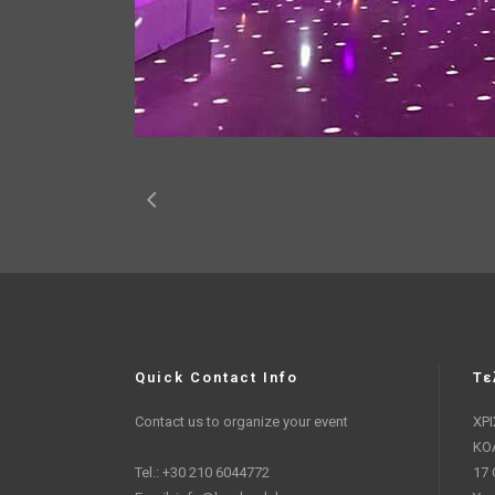
Quick Contact Info
Τε
Contact us to organize your event
ΧΡ
ΚΟ
Tel.: +30 210 6044772
17 