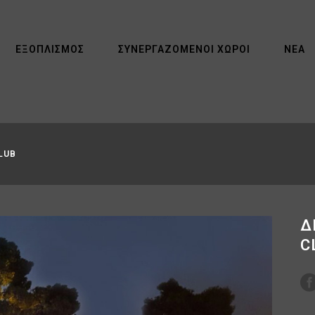
ΕΞΟΠΛΙΣΜΌΣ
ΣΥΝΕΡΓΑΖΌΜΕΝΟΙ ΧΏΡΟΙ
ΝΈΑ
LUB
Δ
C